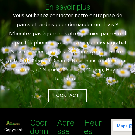
En savoir plus
Vous souhaitez contacter notre entreprise de
parcs et jardins pour demander un devis ?
N’hésitez pas à joindre votre jardinier par e-mail
ou par téléphone : il vous enverra un
devis gratuit
.
Nous sommes mobiles dans un rayon de 50 km
autour d’Onhaye (Dinant). Nous nous rendons par
exemple, à : Namur, Charleroi, Couvin, Huy ou
Rochefort.
CONTACT
Coor
Adre
Heur
donn
sse
es
Copyright